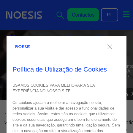
Me
Contactos
PT
Noesis apoia Projeto Gira no
Bairro
A Noesis foi conhecer o Projeto Gira no Bairro, que reúne agent
Política de Utilização de Cookies
da PSP e jovens de um bairro social de Oeiras, na Esquadra de
Caxias. A visita contou com a apresentação de um workshop e
oferta de equipamento informático.
USAMOS COOKIES PARA MELHORAR A SUA
EXPERIÊNCIA NO NOSSO SITE
EVENTS
11
janeiro
2023
Os cookies ajudam a melhorar a navegação no site,
personalizar a sua visita e dar acesso a funcionalidades de
redes sociais. Assim, estes são os cookies que utilizamos:
“
Boas práticas na utilização da Internet
” foi o tema do
cookies essenciais que asseguram o bom funcionamento do
workshop apresentado pela equipa de Business Informati
site e da sua navegação, garantindo uma ligação segura. Sem
Technology (BIT), da
Noesis
, às crianças que integram o
eles a navegação no site, a visualização correta dos