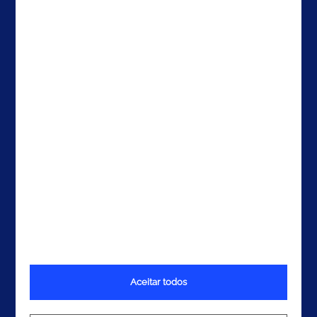
EUA
EAU
Contactos
Aceitar todos
Termos e Condições
Política de Privacidade