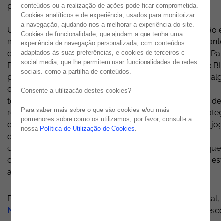
projeto idealizado pela Associação Mundos de Papel.
conteúdos ou a realização de ações pode ficar comprometida.
Cookies analíticos e de experiência, usados para monitorizar
a navegação, ajudando-nos a melhorar a experiência do site.
Um dos principais objetivos educativos desta associação 
Cookies de funcionalidade, que ajudam a que tenha uma
melhorar a literacia digital destas crianças, e a
Noesis
cont
experiência de navegação personalizada, com conteúdos
adaptados às suas preferências, e cookies de terceiros e
com uma das suas equipas para responder ao desafio. Pa
social media, que lhe permitem usar funcionalidades de redes
Pina, Pedro Esteves e Renato Alves, da nossa equipa de BI
sociais, como a partilha de conteúdos.
prepararam e apresentaram o workshop que visou dar al
conselhos às crianças, ávidas utilizadoras de novas
Consente a utilização destes cookies?
tecnologias e redes sociais. Cuidados a ter na utilização de
Para saber mais sobre o que são cookies e/ou mais
redes WiFi públicas, criação de passwords seguras, prote
pormenores sobre como os utilizamos, por favor, consulte a
de dados pessoais, utilização segura de redes sociais e jo
nossa
Política de Utilização de Cookies
.
online, atenção às fake news e como combater o
cyberbullying foram os temas principais do workshop que
contou ainda com um quiz, onde as crianças provaram es
atentas à formação.
Para melhorar o acesso destas crianças ao mundo digital,
Noesis
fez ainda a doação de 7 portáteis e de material esco