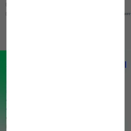
Serviço de Data Analytics & AI
Desenhamos cada solução à
medida, adaptando-a aos
desafios e objetivos de cada
cliente. Desde a definição da
estratégia de dados até à
implementação de soluções de