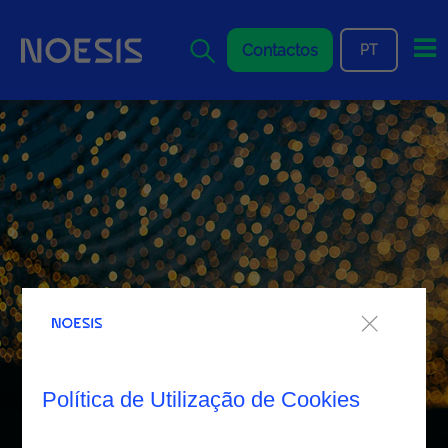
Me
Contactos
PT
Política de Utilização de Cookies