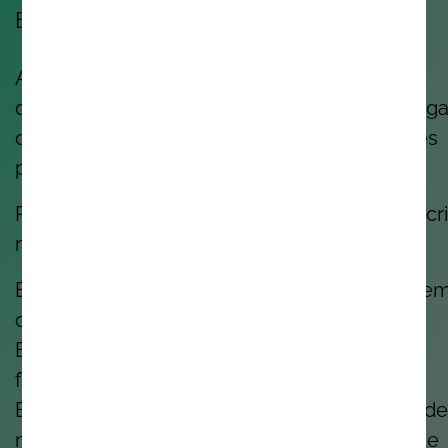
Eis no que acreditamos:
A boa tecnologia nasce de boas pessoas a
desenvolver trabalho com propósito, num luga
onde se sentem valorizadas, apoiadas e livres
para serem quem são.
Porque quando as pessoas se sentem bem, cr
melhor.
É por isso que investimos na tua aprendizage
crescimento.
É por isso que valorizamos o equilíbrio, a
flexibilidade e o bem-estar.
É por isso que promovemos a sustentabilidade
nos preocupamos com as comunidades onde