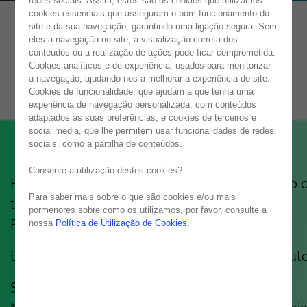
redes sociais. Assim, estes são os cookies que utilizamos:
cookies essenciais que asseguram o bom funcionamento do
site e da sua navegação, garantindo uma ligação segura. Sem
eles a navegação no site, a visualização correta dos
NOESIS MANIFESTO
conteúdos ou a realização de ações pode ficar comprometida.
Cookies analíticos e de experiência, usados para monitorizar
TOGETHER WE GROW
a navegação, ajudando-nos a melhorar a experiência do site.
Cookies de funcionalidade, que ajudam a que tenha uma
experiência de navegação personalizada, com conteúdos
adaptados às suas preferências, e cookies de terceiros e
social media, que lhe permitem usar funcionalidades de redes
sociais, como a partilha de conteúdos.
Consente a utilização destes cookies?
Há mais de 30 anos que construímos mais do 
Para saber mais sobre o que são cookies e/ou mais
tecnologia. Construímos equipas. Carreiras.
pormenores sobre como os utilizamos, por favor, consulte a
Futuro.
nossa
Política de Utilização de Cookies
.
E, honestamente? Temos adorado cada minuto
Somos uma empresa de IT, sim.