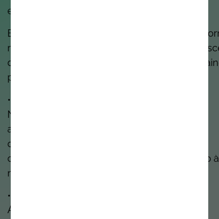
estamos presentes.
E sim, incentivamos-te a sonhar até que se to
realidade. Porque as melhores inovações nas
de quem tem a coragem de imaginar o que ai
pode ser.
• • •
Não somos perfeitos. Estamos sempre a
aprender. Mas todos os dias temos o
compromisso de fazer melhor, pelos nossos
clientes, pelos nossos colegas e pelo mundo à
nossa volta.
• • •
A Noesis é o lugar certo para ti?