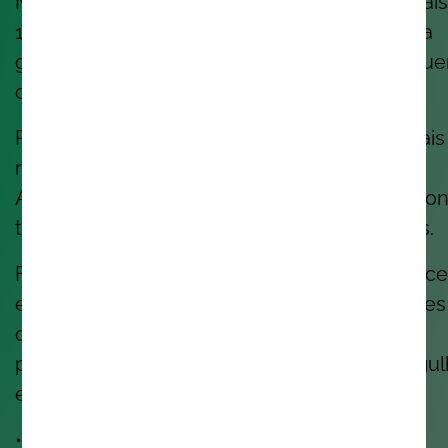
Mas somos também uma comunidade de mais
1.300 pessoas, em 8 países, que se preocupa
genuinamente com aquilo que cria, e com qu
cria.
Pessoas que trabalham com a tecnologia mais
recente, de IA, Cloud & Security a DevOps,
Application Development e Enterprise Solution
transformando negócios e melhorando vidas.
Fomos reconhecidos como #1 Best Workplace
em Portugal. Ficamos muito felizes. Mas sabes
que ainda é melhor? Saber que as nossas
pessoas dizem, com convicção, que têm orgu
em trabalhar aqui.
• • •