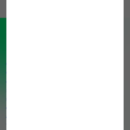
Serviço de IT Operations &
Infrastructure
O nosso portefólio de IT
Operations & Infrastructure
compreende um conjunto de
serviços e soluções que visam
modernizar, flexibilizar e otimizar
os processos de gestão de modo
a que o IT possa adaptar-se e
fornecer mais valor ao negócio.