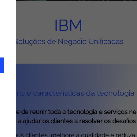
IBM
Soluções de Negócio Unificadas
tagens e características da tecnologia
idade de reunir toda a tecnologia e serviços 
forma a ajudar os clientes a resolver os desafio
 aos seus clientes, melhore a qualidade e redu