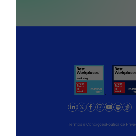
rios
Termos e Condições
Política de Priv