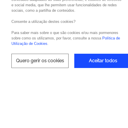
e social media, que lhe permitem usar funcionalidades de redes
sociais, como a partilha de conteúdos.
Consente a utilização destes cookies?
Para saber mais sobre o que são cookies e/ou mais pormenores
sobre como os utilizamos, por favor, consulte a nossa
Política de
Utilização de Cookies
.
Quero gerir os cookies
Aceitar todos
Van
Os produtos IBM oferecem a capac
origem dessas soluções, de 
Garanta experiências dinâmicas