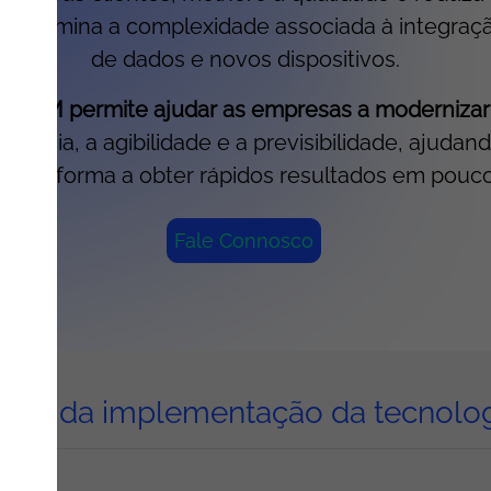
o elimina a complexidade associada à integraçã
de dados e novos dispositivos.
 da IBM permite ajudar as empresas a modernizar
iliência, a agibilidade e a previsibilidade, ajud
os de forma a obter rápidos resultados em pouc
Fale Connosco
cios da implementação da tecnolo