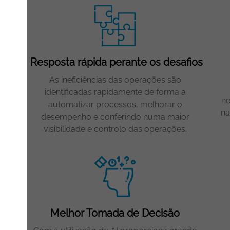
Resposta rápida perante os desafios
te
As ineficiências das operações são
que
identificadas rapidamente de forma a
ne
automatizar processos, melhorar o
da e
na
desempenho e conferindo numa maior
visibilidade e controlo das operações.
tos
Melhor Tomada de Decisão
rem