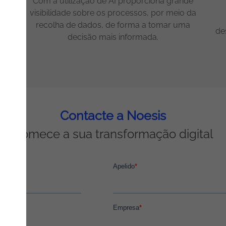
Com a utilização de AI proporciona grande
s, o
visibilidade sobre os processos, por meio da
e
recolha de dados, de forma a tomar uma
e
de
decisão mais informada.
Contacte a Noesis
Comece a sua transformação digital