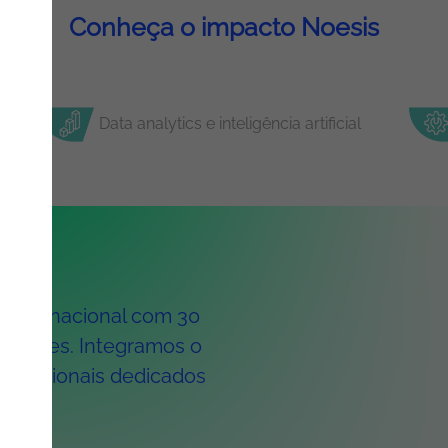
Conheça o impacto Noesis
Data analytics e inteligência artificial
 internacional com 30
8 países. Integramos o
rofissionais dedicados
l.